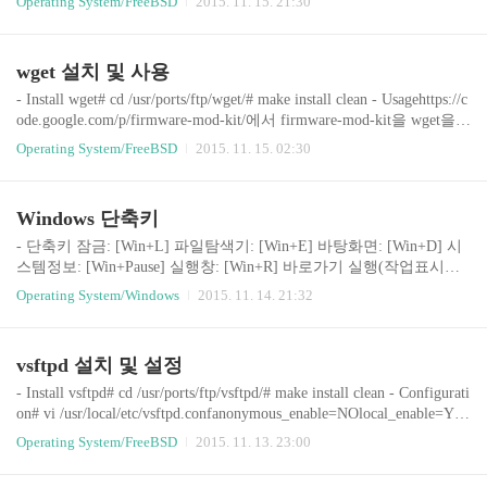
Operating System/FreeBSD
2015. 11. 15. 21:30
무시하고 접근을 할 수 있다. 인증서 문제를 해결하
기 위해서 IE창을 닫은 다음, "관리자 권한으로 실
행"으로 실행한다. http://burp/ 사이트에 접근하여
wget 설치 및 사용
"CA Certi..
- Install wget# cd /usr/ports/ftp/wget/# make install clean - Usagehttps://c
ode.google.com/p/firmware-mod-kit/에서 firmware-mod-kit을 wget을
이용해서 받기(Modify firmware images without recompiling!)# wget ht
Operating System/FreeBSD
2015. 11. 15. 02:30
tps://firmware-mod-kit.googlecode.com/files/fmk_099.tar.gz
Windows 단축키
- 단축키 잠금: [Win+L] 파일탐색기: [Win+E] 바탕화면: [Win+D] 시
스템정보: [Win+Pause] 실행창: [Win+R] 바로가기 실행(작업표시줄):
[Win+숫자] - 실행 [Win+R] 윈도우 버전 확인: winver원격 데스크탑:
Operating System/Windows
2015. 11. 14. 21:32
mstsc 네트워크 연결: ncpa.cpl 로컬 그룹정책 편집기: gpedit.msc - 보
내기 설정 1. Win+R 실행창에서 shell:sendto 입력하면 아래와 같이
사용자의 SendTo 디렉터리가 열림 C:\Users\Do\AppData\Roaming\Mic
vsftpd 설치 및 설정
rosoft\Windows\SendTo 2. 해당 디렉터리에 실행할 프로그램의 바로
가기 파일을 생성 3. 임의의 파일 선택 후 마우스 우클릭하여 보내기
- Install vsftpd# cd /usr/ports/ftp/vsftpd/# make install clean - Configurati
탭에 보면 실행할 프로그램의 바로가기 ..
on# vi /usr/local/etc/vsftpd.confanonymous_enable=NOlocal_enable=YE
Swrite_enable=YESlocal_umask=022dirmessage_enable=YESxferlog_en
Operating System/FreeBSD
2015. 11. 13. 23:00
able=YESconnect_from_port_20=YESxferlog_file=/var/log/vsftpd.logxf
erlog_std_format=YESftpd_banner=Welcome to DO9 FTP service.secure