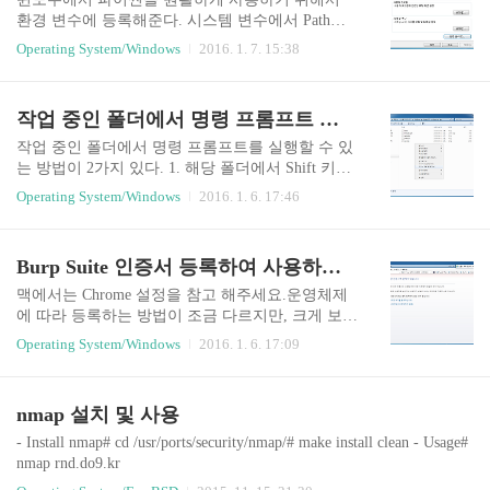
환경 변수에 등록해준다. 시스템 변수에서 Path를
선택해서 편집한다. 변수 값에 ;C:\Python27 를 추
Operating System/Windows
2016. 1. 7. 15:38
가해준다. (경로는 시스템 및 버전에 따라 다를 수
있음) 명령 프롬프트 창을 실행시켜서 python을 입
력해보면 정상적으로 실행이 되는 것을 볼 수 있다.
작업 중인 폴더에서 명령 프롬프트 실행하기
easy_install을 설치하기 위해서 https://pypi.python.or
g/pypi/setuptools/1.0#windows 사이트로 이동하면 ez
작업 중인 폴더에서 명령 프롬프트를 실행할 수 있
_setup.py 파일과 설명을 볼 수 있다. ez_setup.py 파
는 방법이 2가지 있다. 1. 해당 폴더에서 Shift 키를
일을 다운로드한다. 다운로드 받은 파일을 빌드 시
누른 상태에서 마우스 우클릭하면 "여기서 명령 창
Operating System/Windows
2016. 1. 6. 17:46
작 빌드가 끝나면 설치 시작 설치를 끝내고 난 다
열기" 메뉴를 볼 수 있고 해당 메뉴를 선택하면 해
음, Scripts 폴더가 생성된 것을 확인하고 해당 경로
당 경로에서 명령 프롬프트가 실행된다. 2. 해당 폴
도 시스템 변수 Pa..
더에 주소창에 cmd를 입력한 다음, Enter 키를 입력
Burp Suite 인증서 등록하여 사용하기 (IE)
하면 해당 경로에서 명령 프롬프트가 실행된다.
맥에서는 Chrome 설정을 참고 해주세요.운영체제
에 따라 등록하는 방법이 조금 다르지만, 크게 보면
http://burp 사이트에서 인증서를 받아서 설치하는
Operating System/Windows
2016. 1. 6. 17:09
방법과 Burp Suite 프로그램에서 인증서를 받아서
설치하는 방법에 차이만 있을 뿐 두 방법 중 편한
방법으로 하면 됩니다. IE에서 Burp Suite를 이용해
nmap 설치 및 사용
서 HTTPS가 적용된 사이트에 접근할 경우 아래 그
림과 같이 보안 인증서에 문제가 있다는 내용을 볼
- Install nmap# cd /usr/ports/security/nmap/# make install clean - Usage#
수 있다. Chrome가 다르게 IE에서는 "이 웹 사이트
nmap rnd.do9.kr
를 계속 탐색합니다(권장하지 않음)."을 선택하여