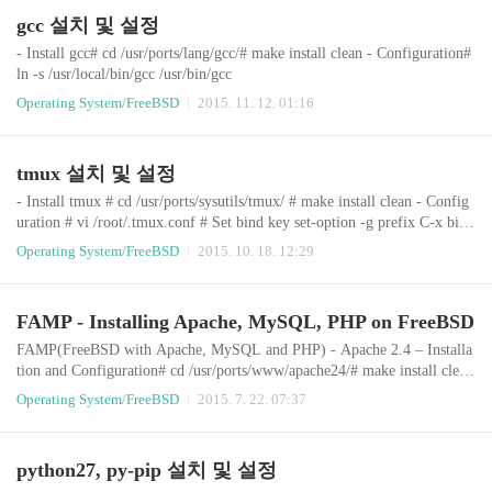
_chroot_dir=/usr/local/share/vsftpd/emptylisten=YESbackgroun..
gcc 설치 및 설정
- Install gcc# cd /usr/ports/lang/gcc/# make install clean - Configuration#
ln -s /usr/local/bin/gcc /usr/bin/gcc
Operating System/FreeBSD
2015. 11. 12. 01:16
tmux 설치 및 설정
- Install tmux # cd /usr/ports/sysutils/tmux/ # make install clean - Config
uration # vi /root/.tmux.conf # Set bind key set-option -g prefix C-x bind
-key C-x last-window (이미 Ctrl+x가 있을 경우 한 번 더 입력해주면
Operating System/FreeBSD
2015. 10. 18. 12:29
사용 가능) # Set status bar set -g status-bg black set -g status-fg white se
t -g status-left '#[fg=green]#H ' set -g status-right '#[fg=yellow]#(uptime
| cut -d "," -f -2)' # Highlight active window set..
FAMP - Installing Apache, MySQL, PHP on FreeBSD
FAMP(FreeBSD with Apache, MySQL and PHP) - Apache 2.4 – Installa
tion and Configuration# cd /usr/ports/www/apache24/# make install clean
Create a file named /boot/loader.conf or edit it if it is already present and
Operating System/FreeBSD
2015. 7. 22. 07:37
add the following line:accf_http_load="YES" # vi /usr/local/etc/apache2
4/httpd.conf # vi /etc/rc.confapache24_enable="YES" # /usr/local/sbin/ap
achectl start# service apache24 start - M..
python27, py-pip 설치 및 설정