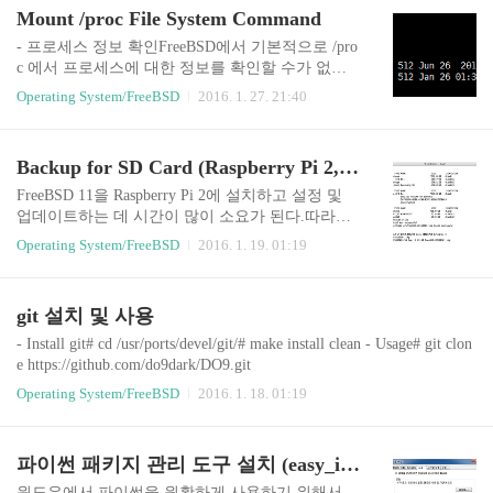
용할 수 있는 명령어들을 볼 수 있다.
Mount /proc File System Command
- 프로세스 정보 확인FreeBSD에서 기본적으로 /pro
c 에서 프로세스에 대한 정보를 확인할 수가 없다.
mount 해보면 procfs가 없는 것을 볼 수 있다. # mou
Operating System/FreeBSD
2016. 1. 27. 21:40
nt -t procfs proc /procmount 해주고 난 다음 다시 확
인해보면 동작하는 것을 확인할 수 있다. 다시 /pro
c 에서 프로세스에 대한 정보를 확인해보면 프로세
Backup for SD Card (Raspberry Pi 2, FreeBSD 11)
스에 대한 정보를 확인할 수 있다. - 파일 시스템 테
이블에 추가하기# vi /etc/fstab proc /proc procfs rw 0
FreeBSD 11을 Raspberry Pi 2에 설치하고 설정 및
0 를 추가해주면 시스템을 시작할 때마다 자동으로
업데이트하는 데 시간이 많이 소요가 된다.따라서,
procfs를 mount 시켜준다.
설정을 마치고 나서 백업을 해두면 조금 더 편하게
Operating System/FreeBSD
2016. 1. 19. 01:19
초기 상태로 되돌릴 수 있다.방법은 FreeBSD 11을
설치할 때와 비슷하며 dd 명령어를 이용하여 반대
로 해주면 된다. SD Card 삽입 후 확인$ diskutil list
git 설치 및 사용
Disk unmount$ diskutil unmountDisk disk2 Backup$ s
udo dd if=/dev/disk2 of=FreeBSD-20150901.img bs=1
- Install git# cd /usr/ports/devel/git/# make install clean - Usage# git clon
m conv=sync 복원은 설치와 동일한 방법으로 백업
e https://github.com/do9dark/DO9.git
한 파일을 이용하면 된다.
Operating System/FreeBSD
2016. 1. 18. 01:19
파이썬 패키지 관리 도구 설치 (easy_install, pip)
윈도우에서 파이썬을 원활하게 사용하기 위해서