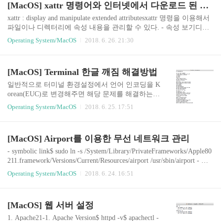
[MacOS] xattr 명령어와 인터넷에서 다운로드 된 파일 경고 제거
s/Library/vmnet-cli --start 접속 시 내부 서버에 접근
가능(Port Forwarding)http://127.0.0.1/
xattr : display and manipulate extended attributesxattr 명령을 이용해서
파일이나 디렉터리에 속성 내용을 관리할 수 있다. - 속성 보기디렉
터리/파일의 속성 보기Library 디렉터리에 속성 내용을 볼 수 있다.$
Operating System/MacOS
2018. 6. 26. 21:30
xattr $ xattr file.dmgcom.apple.FinderInfo - 제거 하기$ xattr -d $ xattr -
d com.apple.quarantine file.dmg
[MacOS] Terminal 한글 깨짐 해결방법
일반적으로 터미널 환경설정에서 언어 인코딩을 K
orean(EUC)로 변경해주면 해당 문제를 해결하는
경우가 많지만 간혹 한글이 ????로만 표시되는 경
Operating System/MacOS
2018. 6. 25. 17:51
우에 아래와 같이 주 언어로 한국어 사용을 해주면
한글 깨짐 현상을 없앨 수 있다. $ sudo languagesetu
p
[MacOS] Airport를 이용한 무선 네트워크 관리
- symbolic link$ sudo ln -s /System/Library/PrivateFrameworks/Apple80
211.framework/Versions/Current/Resources/airport /usr/sbin/airport - 주
변 무선 정보 스캔$ airport -s - 자신의 무선 정보$ airport -I - 도움말$
Operating System/MacOS
2018. 6. 24. 16:51
airport -h - 스니핑airport sniff $ airport en0 sniff 1
[MacOS] 웹 서버 설정
1. Apache21-1. Apache Version$ httpd -v$ apachectl -