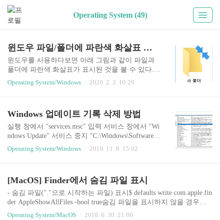
Operating System (49)
윈도우 파일/폴더에 파란색 화살표 표시 제거 방법
윈도우를 사용하다보면 아래 그림과 같이 파일과
폴더에 파란색 화살표가 표시된 것을 볼 수 있다.
파란색 화살표는 윈도우 디스크 공간이 부족한 경
Operating System/Windows
2020. 2. 3. 10:29
우에 윈도우가 디스크 공간을 절약하기 위해서 압
축한 표시이다. 파란색 화살표 표시를 제거하는 방
법은 해당 파일과 폴더의 속성에서 고급을 선택한
Windows 업데이트 기록 삭제 방법
후 압축 또는 암호화 특성에서 "내용을 압축하여
디스크 공간 절약"을 선택 해제하면 된다. 파란색
실행 창에서 "services.msc" 입력 서비스 창에서 "Wi
화살표 표시가 된 파일과 폴더가 많은 경우에는 아
ndows Update" 서비스 중지 "C:\Windows\SoftwareDi
래 명령어로 압축을 풀 수 있다. C:\> compact /u /
stribution\DataStore" 하위 폴더 및 파일 제거 "C:\Wi
Operating System/Windows
2019. 11. 8. 15:02
s:"C:\" /i /Q
ndows\SoftwareDistribution\Download" 하위 폴더 및
파일 제거 서비스 창에서 "Windows Update" 서비스
시작 후 Windows 업데이트 기록 확인
[MacOS] Finder에서 숨김 파일 표시
- 숨김 파일("."으로 시작하는 파일) 표시$ defaults write com.apple.fin
der AppleShowAllFiles -bool true숨김 파일을 표시하지 않을 경우에
는 true 값을 false로 변경$ killall Finder
Operating System/MacOS
2018. 6. 30. 21:00