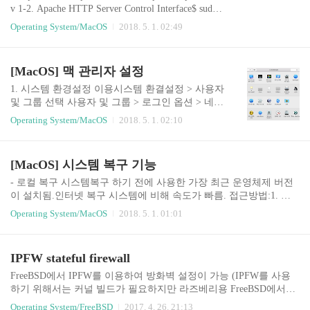
v 1-2. Apache HTTP Server Control Interface$ sudo a
pachectl [command]# apachectl [command] $ sudo apa
Operating System/MacOS
2018. 5. 1. 02:49
chectl start http://localhost/ 1-3. System Level Web Ro
otThe default system document root is still found at -h
ttp://localhost:80/ The files are shared in the filing syst
[MacOS] 맥 관리자 설정
em at -/Library/WebServer/Documents/ Configuration
file -/etc/apache2/httpd...
1. 시스템 환경설정 이용시스템 환결설정 > 사용자
및 그룹 선택 사용자 및 그룹 > 로그인 옵션 > 네트
워크 계정 서버: 연결... 선택 디렉토리 유틸리티 열
Operating System/MacOS
2018. 5. 1. 02:10
기... 선택 디렉토리 유틸리티 편집 > Root 사용자
활성화 2. 터미널 이용Root 사용자 활성화$ dsenabl
eroot Root 사용자 비활성화$ dsenableroot -d sudo 명
[MacOS] 시스템 복구 기능
령어 이용$ sudo -s
- 로컬 복구 시스템복구 하기 전에 사용한 가장 최근 운영체제 버전
이 설치됨.인터넷 복구 시스템에 비해 속도가 빠름. 접근방법:1. 맥
시동 후 option 키를 누르면 부팅 파티션을 선택할 수 있고, Recovery
Operating System/MacOS
2018. 5. 1. 01:01
HD(복구 파티션)을 선택하면 로컬 복구 시스템이 시작됨.2. 맥 시동
후 command+R 키를 누르면 로컬 복구 시스템이 시작됨. - 인터넷 복
구 시스템맥의 연식에 따라 최초 설치된 운영체제 버전이 설치됨.로
IPFW stateful firewall
컬 복구 시스템에 비해 속도는 느리나 로컬 복구 시스템이 손상되어
사용할 수 없을 때 주로 이용함. 접근방법:1. 맥 시동 후 command+op
FreeBSD에서 IPFW를 이용하여 방화벽 설정이 가능 (IPFW를 사용
tion+R 키를 누르면 인터넷 복구 시스템이 시작됨.
하기 위해서는 커널 빌드가 필요하지만 라즈베리용 FreeBSD에서는
이미 적용되어 있음) 시스템이 부팅될 때 자동으로 IPFW를 시작되
Operating System/FreeBSD
2017. 4. 26. 21:13