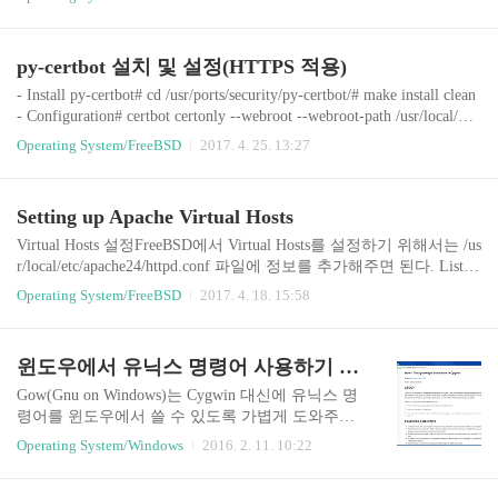
도록 /etc/rc.conf 파일에 내용 추가 (로깅, 설정파일도 지정)# vi /etc/r
c.conffirewall_enable="YES"firewall_logging="YES"firewall_type="/et
c/firewall.conf" 기타 세부 설정# vi /etc/sysctl.confnet.inet.ip.fw.verbose
py-certbot 설치 및 설정(HTTPS 적용)
=1net.inet.ip.fw.verbose_limit=5 방화벽 설정(우선 순위가 높은 규칙
이 우선적으로 적용되기 때문에 목적에 따라 순위를 지정)# vi /etc/fi
- Install py-certbot# cd /usr/ports/security/py-certbot/# make install clean
r..
- Configuration# certbot certonly --webroot --webroot-path /usr/local/ww
w/apache24/data/ -d do9.kr -d www.do9.kr# certbot certonly --webroot --
Operating System/FreeBSD
2017. 4. 25. 13:27
webroot-path /usr/local/www/apache24/rnd/ -d rnd.do9.kr httpd.conf 파
일 내용 추가# vi /usr/local/etc/apache24/httpd.conf Listen 80Listen 443
ServerName www.do9.kr Redirect / https://ww..
Setting up Apache Virtual Hosts
Virtual Hosts 설정FreeBSD에서 Virtual Hosts를 설정하기 위해서는 /us
r/local/etc/apache24/httpd.conf 파일에 정보를 추가해주면 된다. Listen
80 ServerName www.do9.krDocumentRoot /usr/local/www/apache24/dat
Operating System/FreeBSD
2017. 4. 18. 15:58
a/ ServerName rnd.do9.krDocumentRoot /usr/local/www/apache24/rnd/
AllowOverride None Options None Require all granted 정보를 추가해
주고 적용하기 위해서 서비스를 재시작한다.# apachectl restart# servic
윈도우에서 유닉스 명령어 사용하기 (Gow, Gnu on Windows)
e apache24 restart 도메인으로 접속하기 위해서 서브도메인 추가가
필요하다.
Gow(Gnu on Windows)는 Cygwin 대신에 유닉스 명
령어를 윈도우에서 쓸 수 있도록 가볍게 도와주는
도구이다. 개발자 GitHub:https://github.com/bmatzell
Operating System/Windows
2016. 2. 11. 10:22
e/gow Download 선택 Gow-0.8.0.exe 다운로드 후 설
치 cmd 창 실행 후 > gow -l 명령어를 입력해서 사