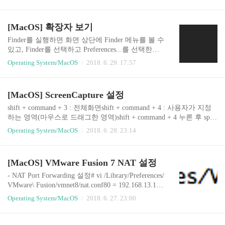
[MacOS] 확장자 보기
Finder를 실행하면 화면 상단에 Finder 메뉴를 볼 수
있고, Finder를 선택하고 Preferences...를 선택한다.
Advanced에 "Show all filename extensions"를 확인할
Operating System/MacOS
2018. 6. 29. 17:57
수 있고 해당 항목을 활성화하면 파일의 확장자를
확인할 수 있다.
[MacOS] ScreenCapture 설정
shift + command + 3 : 전체화면shift + command + 4 : 사용자가 지정
하는 영역(마우스로 드래그한 영역)shift + command + 4 누른 후 spac
e 사용 : 마우스로 특정 프로그램(화면) 위로 이동하여 선택 - 스크린
Operating System/MacOS
2018. 6. 28. 23:14
샷 시작 파일명 변경$ defaults write com.apple.screencapture name
"D"시작 파일명 D로 변경$ killall SystemUIServer시스템 변경 사항을
적용하기 위해서 시스템 관련 인터페이스를 중지하고 다시 시작 -
[MacOS] VMware Fusion 7 NAT 설정
스크린샷 저장 위치 변경$ defaults write com.apple.screencapture locati
on /Users/do9dark/Documents/$ killall SystemUIServer..
- NAT Port Forwarding 설정# vi /Library/Preferences/
VMware\ Fusion/vmnet8/nat.conf80 = 192.168.13.13
3:80(VMware 내부 서버(192.168.13.133:80)를 외부
Operating System/MacOS
2018. 6. 27. 23:00
와 연결할 수 있도록 추가) - VMware 재시작# /Appl
ications/VMware\ Fusion.app/Contents/Library/vmnet-
cli --stop# /Applications/VMware\ Fusion.app/Content