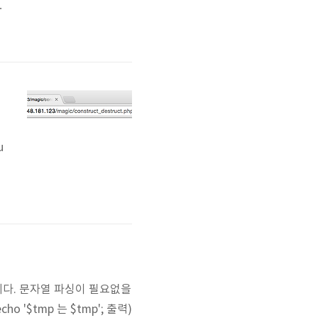
s
다
t
u
된
 느리다. 문자열 파싱이 필요없을
ho '$tmp 는 $tmp'; 출력)