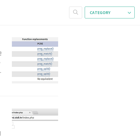
CATEGORY
한
p
f
s
a
여