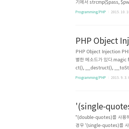
기에서 strcmp($pass, $
tr2)를 비교하여 str1이 s
Programming/PHP
2015. 10. 1
큰 값을 반환한다. 그리고 동일
rcmp_vulnerability
하게 된다. id와 ..
PHP Object In
PHP Object Injection
별한 메소드가 있다.magic f
ct(), __destruct(), __to
새로운 Object가 생성될 때마
Programming/PHP
2015. 9. 3.
면 무작위로 메소드 호출특정 
후 메소드 호출 construct_dest
'(single-quo
"(double-quotes)를
경우 '(single-quotes)를