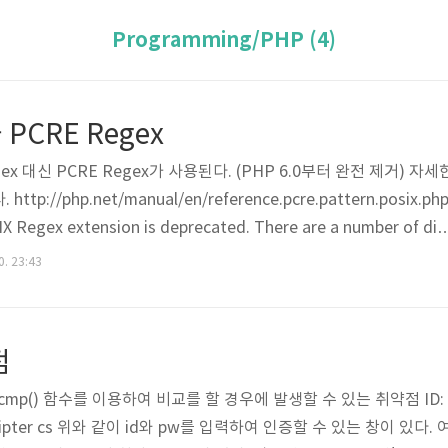
Programming/PHP (4)
 PCRE Regex
egex 대신 PCRE Regex가 사용된다. (PHP 6.0부터 완전 제거) 자세
://php.net/manual/en/reference.pcre.pattern.posix.ph
IX Regex extension is deprecated. There are a number of dif
egex and PCRE regex. This page lists the most notable one
0. 23:43
now when converting to PCRE. The PCRE functions require th
점
trcmp() 함수를 이용하여 비교를 할 경우에 발생할 수 있는 취약점 ID:
 Scripter cs 위와 같이 id와 pw를 입력하여 인증할 수 있는 창이 있다. 