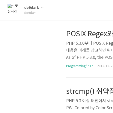
do9dark
do9dark
POSIX Regex와
PHP 5.3.0부터 POSIX R
내용은 아래를 참고하면 된다. http
As of PHP 5.3.0, the POS
erences between POSIX r
Programming/PHP
2015. 10. 2
that are necessary to k
t the pa..
strcmp() 취약
PHP 5.3 이상 버전에서 s
PW: Colored by Color