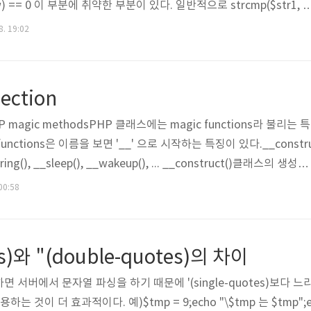
pw) == 0 이 부분에 취약한 부분이 있다. 일반적으로 strcmp($str1, $
tr2보다 작으면 0보다 작은 값을 반환하고, str1이 str2보다 크면 0보
8. 19:02
할 경우에 0을 반환한다. 그렇기 때문에 id는 admin, pw는 php_s
를 입력해주면 $pass와 $pw가 같기 때문에 0을 반환해서 $pass 값을 출력
jection
 PHP magic methodsPHP 클래스에는 magic functions라 불리는 특
unctions은 이름을 보면 '__' 으로 시작하는 특징이 있다.__constr
String(), __sleep(), __wakeup(), ... __construct()클래스의 생성자
다 메소드 호출 __destruct()클래스의 소멸자PHP Script가 끝나
 00:58
Object 모든 참조가 삭제된 직후 또는 Object가 명시적으로 파기
ruct.php:Colored by Color Scriptercs __t..
tes)와 "(double-quotes)의 차이
 사용하면 서버에서 문자열 파싱을 하기 때문에 '(single-quotes)보다
 사용하는 것이 더 효과적이다. 예)$tmp = 9;echo "\$tmp 는 $tmp";ec