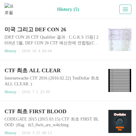
History (5)
미국 그리고 DEF CON 26
[DEF CON 26 CTF Qualifier 결과 : C.G.K.S 15등] 2
018년 5월, DEF CON 26 CTF 예선전에 연합팀(C.
G.K.S)으로 참가하여 15등이라는 성적을 거두고
History
2018. 10. 4. 04:44
본선에 참가하면서 경험하고 느낀 점에 대해 간단
하게 기록을 남기기 위해 작성하였습니다. 예선전
에서 오전에 중요한 약속이 있어서 늦게 참석하는
CTF 최초 ALL CLEAR
바람에 예선 문제 중에서 최근에 분석했던 내용을
바탕으로 나온 문제가 있었지만 이미 다른 팀원분
Internetwache CTF 2016 (2016.02.22) TenDollar 최초
이 풀어서 인증하지 못해 아쉬운 부분이 있었습니
ALL CLEAR :)
다. 본선에서는 팀에 도움이 되기 위해 팀원들과 본
History
2016. 7. 1. 23:39
선에서 필요한 것들에 대해서 회의도 하고 주로 패
킷 관련하여 분석 및 개발 등 미국행 비행기에 탑승
하는 날까지 최선의 준비를 하고 출발하였습니다.
CTF 최초 FIRST BLOOD
[인천공항에서 대한항공 타고 라스베이거..
CODEGATE 2015 (2015.03.15) CTF 최초 FIRST BL
OOD :)flag : th3_0wls_are_w4tching
History
2016. 3. 25. 00:12