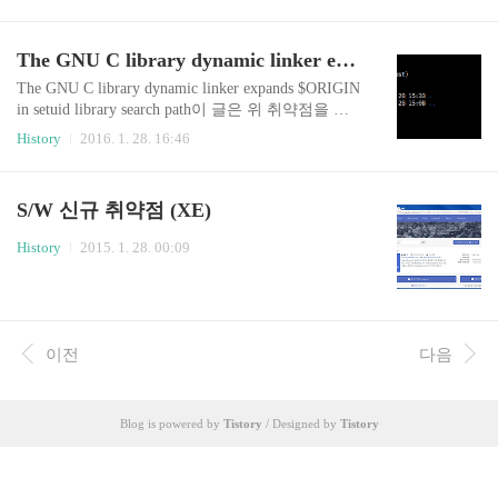
The GNU C library dynamic linker expands $ORIGIN in setuid library search path
The GNU C library dynamic linker expands $ORIGIN
in setuid library search path이 글은 위 취약점을 확
인해보는 과정에서 알게된 내용으로 구성되어 있
History
2016. 1. 28. 16:46
습니다. (연관성이 많이 없을수도...) 현재 접속한
계정 확인$ whoami; id 먼저 hello.c 파일을 아래와
같이 작성하여 컴파일hello.c:1234567891011121314
S/W 신규 취약점 (XE)
15#include #include int main(){ char buf[4096]; readli
nk("/proc/self/exe", buf, sizeof(buf)); printf("----------
History
2015. 1. 28. 00:09
[hello]----------\n"); printf("getuid(): %d\n", getuid());
printf..
이전
다음
Blog is powered by
Tistory
/ Designed by
Tistory