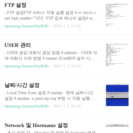
he Ports Collection and is the recomme..
FTP 설정
- FTP 설정FTP 서비스 자동 실행 설정 # vi /etc/rc.c
onf ftpd_enable="YES" FTP 접속 메시지 설정# echo
'Welcome :)' >> /etc/ftpwelcome FTP 사용자 접근 설
Operating System/FreeBSD
2015. 7. 5. 17:05
정# vi /etc/ftpusersroot로 접근을 하고 싶은 경우, 해
당 파일에서 root 제거 또는 주석(#) 처리 서비스 시
작 # service ftpd start# /etc/rc.d/ftpd start FTP 접속# f
USER 관리
tp localhost - Anonymous FTP 설정 ftpd 서비스 중지
# service ftpd stop ftpd 서비스 자동 실행 설정 주석
- USER 생성 대화식 생성 방법 # adduser - USER 삭
처리 또는 제거# vi /etc/rc.conf#ftpd_enable="YES"
제 대화식 삭제 방법 # rmuser (FreeBSD 설치 시, fr
Anonymous FTP user ..
eebsd(기본 계정)에 대해서 적절한 조치가 필요함)
Operating System/FreeBSD
2015. 7. 5. 16:04
USER 삭제 # pw userdel username USER 삭제(홈디
렉터리 포함) # pw userdel username -r - Anonymous
FTP user 계정 생성 - USER 권한 상승일반 사용자
날짜/시간 설정
권한으로 su 명령어를 사용할 수가 없다. su: Sorry s
u: Sorry for normal user account. 일반 사용자 권한
- Local Time Zone 설정 # tzsetup - 현재 날짜/시간
으로 su 명령어를 사용하기 위해서는 wheel 그룹을
설정 # ntpdate -u pool.ntp.org 부팅 시 자동 실행하
추가하면 된다. You can fix this problem by adding u
도록 설정 # echo 'ntpd_enable="YES"' >> /etc/rc.con
Operating System/FreeBSD
2015. 7. 2. 04:58
ser account to the..
f ntpd 실행 # service ntpd start (enable time daemon n
ow)
Network 및 Hostname 설정
- 초기 설정 값 - Dynamic IP 설정 및 hostname 변경