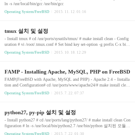
ln -s /usr/local/bin/gcc /usr/bin/gcc
Operating System/FreeBSD
2015. 11. 12. 01:16
tmux 설치 및 설정
- Install tmux # cd /usr/ports/sysutils/tmux/ # make install clean - Config
uration # vi /root/.tmux.conf # Set bind key set-option -g prefix C-x bind
-key C-x last-window (이미 Ctrl+x가 있을 경우 한 번 더 입력해주면
Operating System/FreeBSD
2015. 10. 18. 12:29
사용 가능) # Set status bar set -g status-bg black set -g status-fg white se
t -g status-left '#[fg=green]#H ' set -g status-right '#[fg=yellow]#(uptime
| cut -d "," -f -2)' # Highlight active window set..
FAMP - Installing Apache, MySQL, PHP on FreeBSD
FAMP(FreeBSD with Apache, MySQL and PHP) - Apache 2.4 – Installa
tion and Configuration# cd /usr/ports/www/apache24/# make install clean
Create a file named /boot/loader.conf or edit it if it is already present and
Operating System/FreeBSD
2015. 7. 22. 07:37
add the following line:accf_http_load="YES" # vi /usr/local/etc/apache2
4/httpd.conf # vi /etc/rc.confapache24_enable="YES" # /usr/local/sbin/ap
achectl start# service apache24 start - M..
python27, py-pip 설치 및 설정
- Install python27 # cd /usr/ports/lang/python27/ # make install clean Con
figuration # ln -s /usr/local/bin/python2.7 /usr/bin/python 설치된 모듈
확인 # python -c 'help("modules")' - Install py-pip # cd /usr/ports/devel/
Operating System/FreeBSD
2015. 7. 22. 01:30