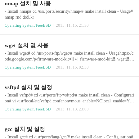
nmap 설치 및 사용
- Install nmap# cd /usr/ports/security/nmap/# make install clean - Usage#
nmap rnd.do9.kr
Operating System/FreeBSD
2015. 11. 15. 21:30
wget 설치 및 사용
- Install wget# cd /usr/ports/ftp/wget/# make install clean - Usagehttps://c
ode.google.com/p/firmware-mod-kit/에서 firmware-mod-kit을 wget을
이용해서 받기(Modify firmware images without recompiling!)# wget ht
Operating System/FreeBSD
2015. 11. 15. 02:30
tps://firmware-mod-kit.googlecode.com/files/fmk_099.tar.gz
vsftpd 설치 및 설정
- Install vsftpd# cd /usr/ports/ftp/vsftpd/# make install clean - Configurati
on# vi /usr/local/etc/vsftpd.confanonymous_enable=NOlocal_enable=YE
Swrite_enable=YESlocal_umask=022dirmessage_enable=YESxferlog_en
Operating System/FreeBSD
2015. 11. 13. 23:00
able=YESconnect_from_port_20=YESxferlog_file=/var/log/vsftpd.logxf
erlog_std_format=YESftpd_banner=Welcome to DO9 FTP service.secure
_chroot_dir=/usr/local/share/vsftpd/emptylisten=YESbackgroun..
gcc 설치 및 설정
- Install gcc# cd /usr/ports/lang/gcc/# make install clean - Configuration#