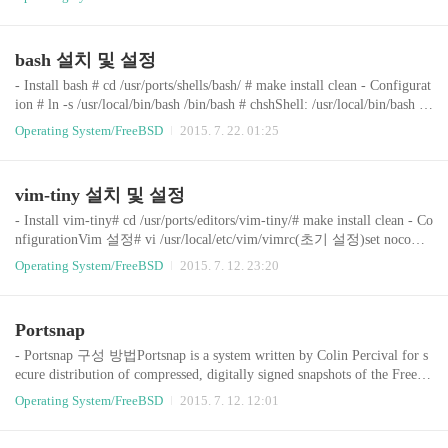
py-pip/ # make install clean # pip FLAVOR=py27 install clean Configura
tion # ln -s /usr/local/bin/pip-2.7 /usr/bin/pip requests 모듈 설치 # pip in
stall requests pip를 통한 설치된 모듈 확인(기본 모듈은 제외)..
bash 설치 및 설정
- Install bash # cd /usr/ports/shells/bash/ # make install clean - Configurat
ion # ln -s /usr/local/bin/bash /bin/bash # chshShell: /usr/local/bin/bash #
vi /root/.bashrc alias vi='vim' alias ls='ls -FG' # vi /root/.profilesource /ro
Operating System/FreeBSD
2015. 7. 22. 01:25
ot/.bashrcsource $HOME/.bashrc # bash(bash에서 make DISABLE_VU
LNERABILITY=yes 같은 옵션을 줄 경우, 명령줄에서 사용 가능)
vim-tiny 설치 및 설정
- Install vim-tiny# cd /usr/ports/editors/vim-tiny/# make install clean - Co
nfigurationVim 설정# vi /usr/local/etc/vim/vimrc(초기 설정)set nocomp
atibleset bs=indent,eol,startset history=50set rulerset numberset autoinden
Operating System/FreeBSD
2015. 7. 12. 23:20
tset smartindentset cindentset tabstop=4set shiftwidth=4set expandtabset p
asteset nobackupset viminfo= alias 설정# vi /root/.cshrcalias ls ls -FGalia
s vi vim 변경사항 적용# source .cshrc
Portsnap
- Portsnap 구성 방법Portsnap is a system written by Colin Percival for s
ecure distribution of compressed, digitally signed snapshots of the FreeB
SD ports tree. The distribution follows the client–server model and uses t
Operating System/FreeBSD
2015. 7. 12. 12:01
he transport protocol HTTP (pipelined HTTP). The base system of FreeB
SD includes Portsnap. This is a fast and user-friendly tool for retrieving t