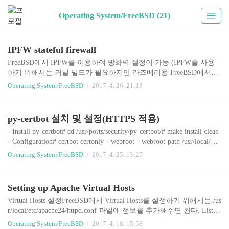
Operating System/FreeBSD (21)
IPFW stateful firewall
FreeBSD에서 IPFW를 이용하여 방화벽 설정이 가능 (IPFW를 사용
하기 위해서는 커널 빌드가 필요하지만 라즈베리용 FreeBSD에서는
이미 적용되어 있음) 시스템이 부팅될 때 자동으로 IPFW를 시작되
Operating System/FreeBSD
2017. 4. 26. 21:13
도록 /etc/rc.conf 파일에 내용 추가 (로깅, 설정파일도 지정)# vi /etc/r
c.conffirewall_enable="YES"firewall_logging="YES"firewall_type="/et
c/firewall.conf" 기타 세부 설정# vi /etc/sysctl.confnet.inet.ip.fw.verbose
py-certbot 설치 및 설정(HTTPS 적용)
=1net.inet.ip.fw.verbose_limit=5 방화벽 설정(우선 순위가 높은 규칙
이 우선적으로 적용되기 때문에 목적에 따라 순위를 지정)# vi /etc/fi
- Install py-certbot# cd /usr/ports/security/py-certbot/# make install clean
r..
- Configuration# certbot certonly --webroot --webroot-path /usr/local/ww
w/apache24/data/ -d do9.kr -d www.do9.kr# certbot certonly --webroot --
Operating System/FreeBSD
2017. 4. 25. 13:27
webroot-path /usr/local/www/apache24/rnd/ -d rnd.do9.kr httpd.conf 파
일 내용 추가# vi /usr/local/etc/apache24/httpd.conf Listen 80Listen 443
ServerName www.do9.kr Redirect / https://ww..
Setting up Apache Virtual Hosts
Virtual Hosts 설정FreeBSD에서 Virtual Hosts를 설정하기 위해서는 /us
r/local/etc/apache24/httpd.conf 파일에 정보를 추가해주면 된다. Listen
80 ServerName www.do9.krDocumentRoot /usr/local/www/apache24/dat
Operating System/FreeBSD
2017. 4. 18. 15:58