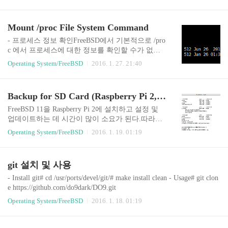
a/ ServerName rnd.do9.krDocumentRoot /usr/local/www/apache24/rnd/
AllowOverride None Options None Require all granted 정보를 추가해
주고 적용하기 위해서 서비스를 재시작한다.# apachectl restart# servic
Mount /proc File System Command
e apache24 restart 도메인으로 접속하기 위해서 서브도메인 추가가
필요하다.
- 프로세스 정보 확인FreeBSD에서 기본적으로 /pro
c 에서 프로세스에 대한 정보를 확인할 수가 없다.
mount 해보면 procfs가 없는 것을 볼 수 있다. # mou
Operating System/FreeBSD
2016. 1. 27. 21:40
nt -t procfs proc /procmount 해주고 난 다음 다시 확
인해보면 동작하는 것을 확인할 수 있다. 다시 /pro
c 에서 프로세스에 대한 정보를 확인해보면 프로세
Backup for SD Card (Raspberry Pi 2, FreeBSD 11)
스에 대한 정보를 확인할 수 있다. - 파일 시스템 테
이블에 추가하기# vi /etc/fstab proc /proc procfs rw 0
FreeBSD 11을 Raspberry Pi 2에 설치하고 설정 및
0 를 추가해주면 시스템을 시작할 때마다 자동으로
업데이트하는 데 시간이 많이 소요가 된다.따라서,
procfs를 mount 시켜준다.
설정을 마치고 나서 백업을 해두면 조금 더 편하게
Operating System/FreeBSD
2016. 1. 19. 01:19
초기 상태로 되돌릴 수 있다.방법은 FreeBSD 11을
설치할 때와 비슷하며 dd 명령어를 이용하여 반대
로 해주면 된다. SD Card 삽입 후 확인$ diskutil list
git 설치 및 사용
Disk unmount$ diskutil unmountDisk disk2 Backup$ s
udo dd if=/dev/disk2 of=FreeBSD-20150901.img bs=1
- Install git# cd /usr/ports/devel/git/# make install clean - Usage# git clon
m conv=sync 복원은 설치와 동일한 방법으로 백업
e https://github.com/do9dark/DO9.git
한 파일을 이용하면 된다.
Operating System/FreeBSD
2016. 1. 18. 01:19