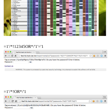
=1'/*!12345OR*/'1'='1
=1'/*!OR*/'1