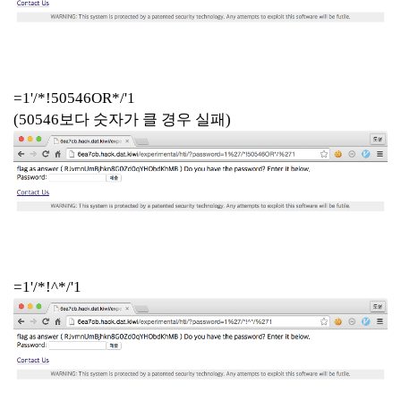
=1'/*!50546OR*/'1
(50546보다 숫자가 클 경우 실패)
=1'/*!^*/'1